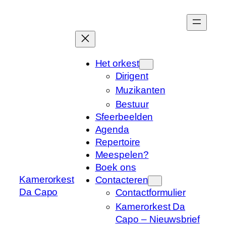
Ga
naar
de
inhoud
Het orkest
Dirigent
Muzikanten
Bestuur
Sfeerbeelden
Agenda
Repertoire
Meespelen?
Boek ons
Kamerorkest
Contacteren
Da Capo
Contactformulier
Kamerorkest Da
Capo – Nieuwsbrief