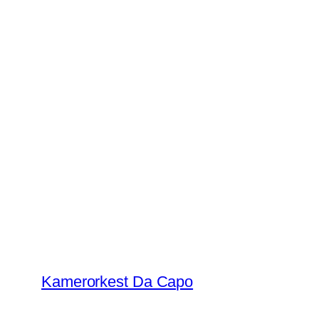
Ga
naar
de
inhoud
Kamerorkest Da Capo