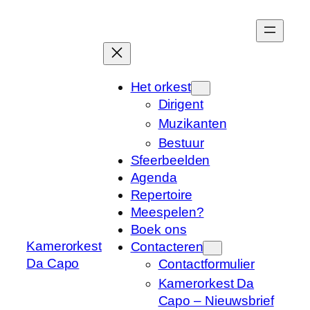
Ga
naar
de
inhoud
Het orkest
Dirigent
Muzikanten
Bestuur
Sfeerbeelden
Agenda
Repertoire
Meespelen?
Boek ons
Kamerorkest
Contacteren
Da Capo
Contactformulier
Kamerorkest Da
Capo – Nieuwsbrief