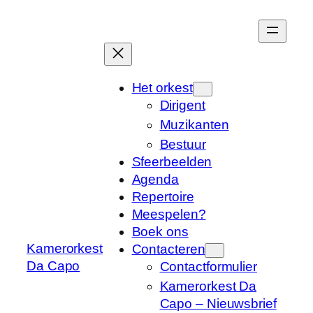
Ga
naar
de
inhoud
Het orkest
Dirigent
Muzikanten
Bestuur
Sfeerbeelden
Agenda
Repertoire
Meespelen?
Boek ons
Kamerorkest
Contacteren
Da Capo
Contactformulier
Kamerorkest Da
Capo – Nieuwsbrief