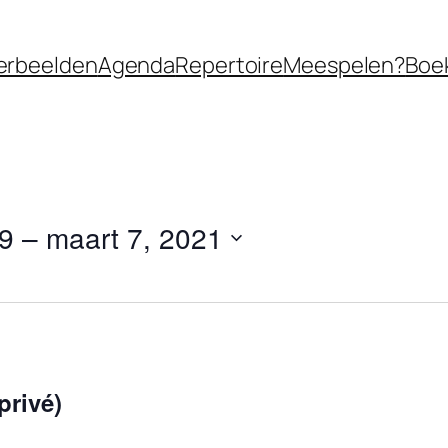
erbeelden
Agenda
Repertoire
Meespelen?
Boe
19
 – 
maart 7, 2021
privé)