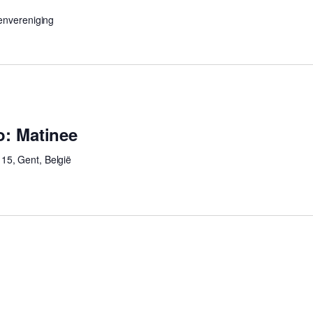
envereniging
o: Matinee
 15, Gent, België