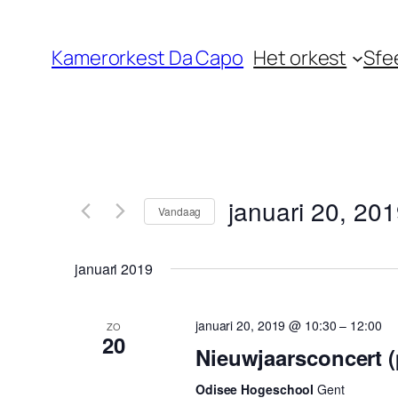
Kamerorkest Da Capo
Het orkest
Sfe
januari 20, 20
Vandaag
Selecteer
een
januari 2019
datum.
januari 20, 2019 @ 10:30
–
12:00
ZO
20
Nieuwjaarsconcert (
Odisee Hogeschool
Gent