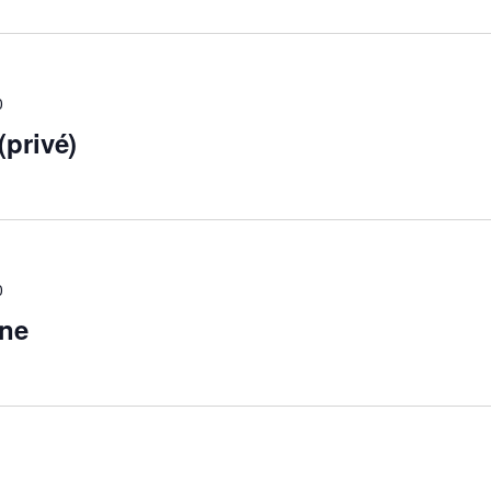
0
(privé)
0
ene