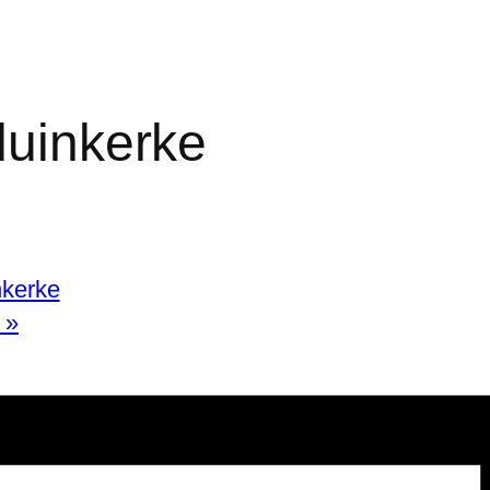
duinkerke
nkerke
g
»