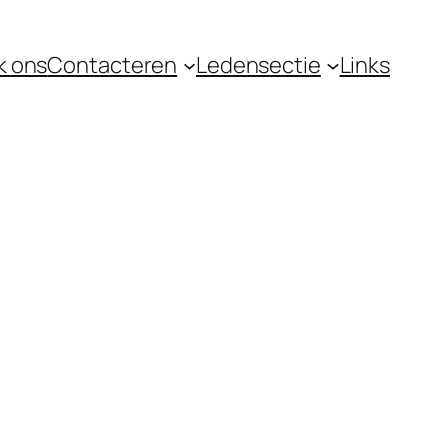
k ons
Contacteren
Ledensectie
Links