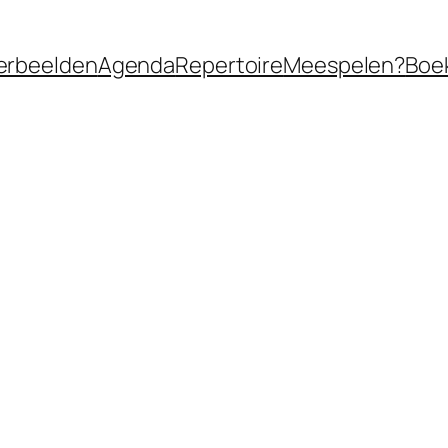
erbeelden
Agenda
Repertoire
Meespelen?
Boe