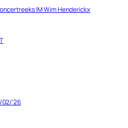
concertreeks IM Wim Henderickx
T
8/02/’26