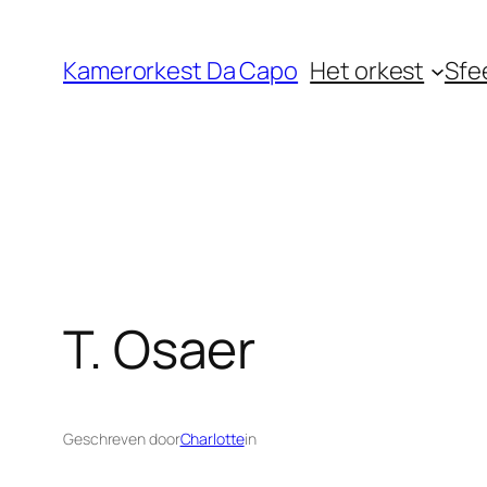
Ga
naar
Kamerorkest Da Capo
Het orkest
Sfe
de
inhoud
T. Osaer
Geschreven door
Charlotte
in