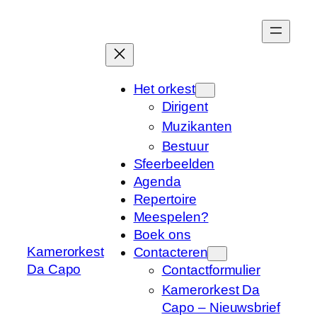
Ga
naar
de
inhoud
Het orkest
Dirigent
Muzikanten
Bestuur
Sfeerbeelden
Agenda
Repertoire
Meespelen?
Boek ons
Kamerorkest
Contacteren
Da Capo
Contactformulier
Kamerorkest Da
Capo – Nieuwsbrief