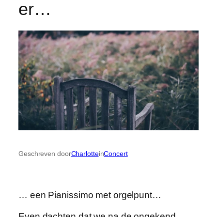
er…
Geschreven door
Charlotte
in
Concert
… een Pianissimo met orgelpunt…
Even dachten dat we na de ongekend