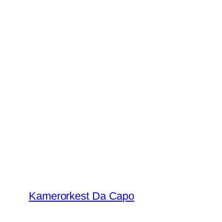
Ga
naar
de
inhoud
Kamerorkest Da Capo