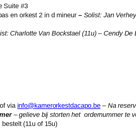
e Suite #3
as en orkest 2 in d mineur
–
Solist: Jan Verhe
ist: Charlotte Van Bockstael (11u) – Cendy De
 of via
info@kamerorkestdacapo.be
–
Na reserv
mmer
– gelieve bij storten het ordernummer te 
 bestelt (11u of 15u)