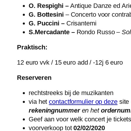
O. Respighi –
Antique Danze ed Ari
G. Bottesini
– Concerto voor contrab
G. Puccini –
Crisantemi
S.Mercadante –
Rondo Russo
– Sol
Praktisch:
12 euro vvk / 15 euro add / -12j 6 euro
Reserveren
rechtstreeks bij de muzikanten
via het
contactformulier op deze
site
rekeningnummer
en het
ordernu
Geef aan voor welk concert je tickets
voorverkoop tot
02/02/2020