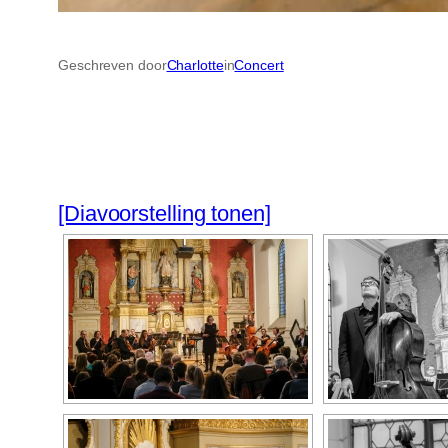
Geschreven door
Charlotte
in
Concert
[Diavoorstelling tonen]