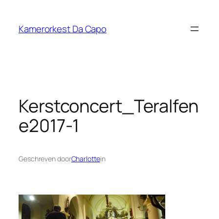
Ga
naar
Kamerorkest Da Capo
de
inhoud
Kerstconcert_Teralfen
e2017-1
Geschreven door
Charlotte
in