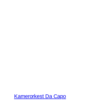
Ga
naar
de
inhoud
Kamerorkest Da Capo