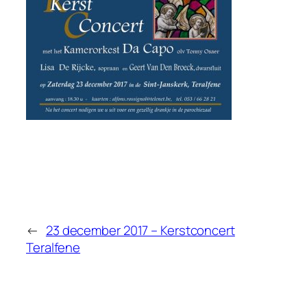
←
23 december 2017 – Kerstconcert
Teralfene