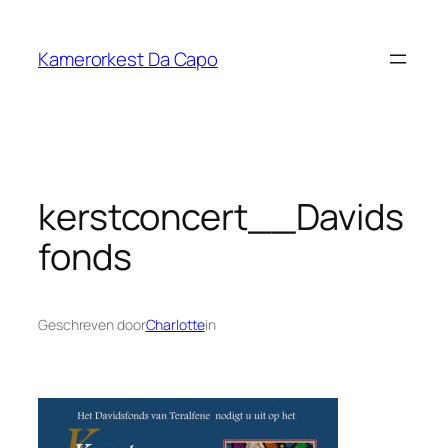
Ga
naar
Kamerorkest Da Capo
de
inhoud
kerstconcert__Davids
fonds
Geschreven door
Charlotte
in