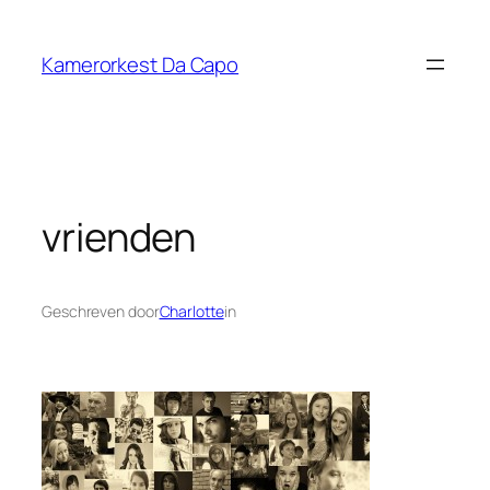
Ga
naar
Kamerorkest Da Capo
de
inhoud
vrienden
Geschreven door
Charlotte
in