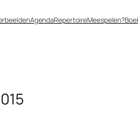
erbeelden
Agenda
Repertoire
Meespelen?
Boe
2015