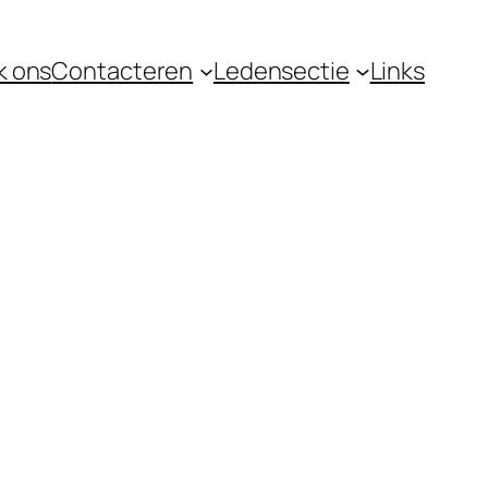
k ons
Contacteren
Ledensectie
Links