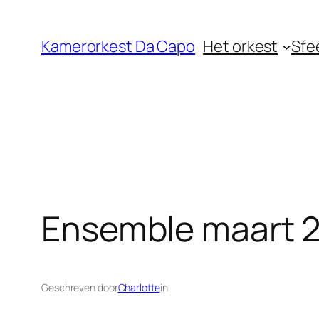
Ga
naar
Kamerorkest Da Capo
Het orkest
Sfe
de
inhoud
Ensemble maart 
Geschreven door
Charlotte
in