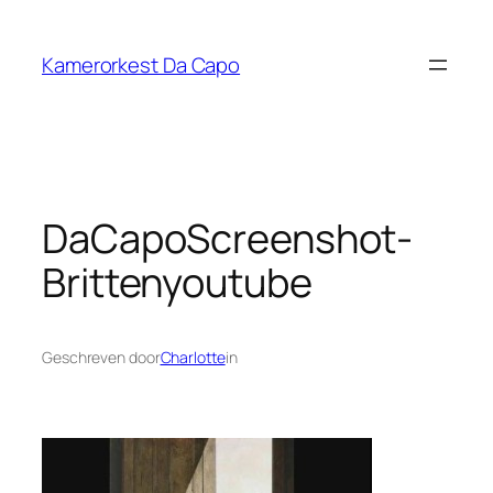
Ga
naar
Kamerorkest Da Capo
de
inhoud
DaCapoScreenshot-
Brittenyoutube
Geschreven door
Charlotte
in