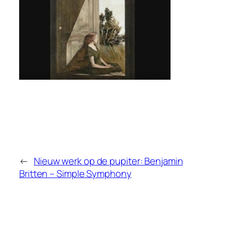
←
Nieuw werk op de pupiter: Benjamin
Britten – Simple Symphony