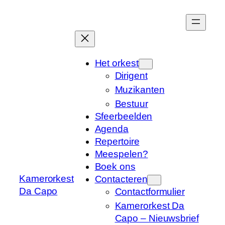
Ga
naar
de
inhoud
Het orkest
Dirigent
Muzikanten
Bestuur
Sfeerbeelden
Agenda
Repertoire
Meespelen?
Boek ons
Kamerorkest
Contacteren
Da Capo
Contactformulier
Kamerorkest Da
Capo – Nieuwsbrief