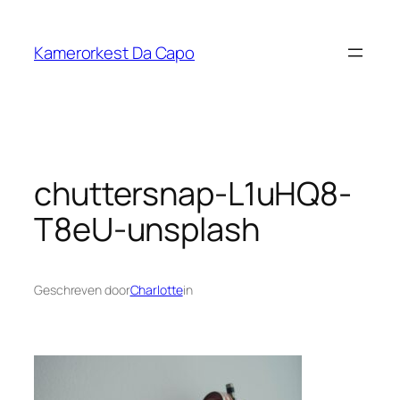
Ga
naar
Kamerorkest Da Capo
de
inhoud
chuttersnap-L1uHQ8-
T8eU-unsplash
Geschreven door
Charlotte
in