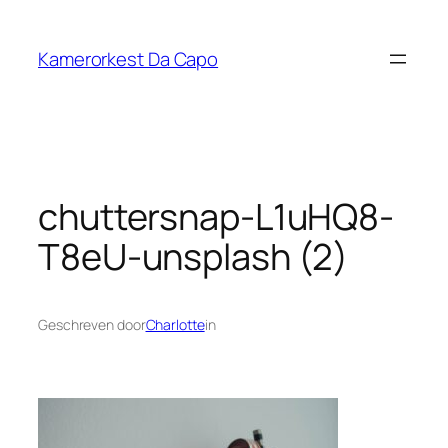
Ga
naar
Kamerorkest Da Capo
de
inhoud
chuttersnap-L1uHQ8-
T8eU-unsplash (2)
Geschreven door
Charlotte
in