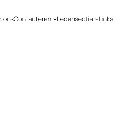
k ons
Contacteren
Ledensectie
Links