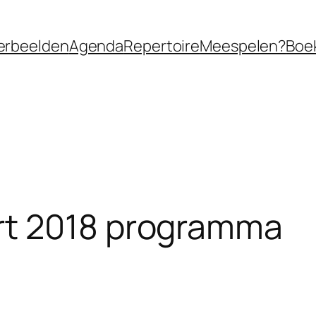
erbeelden
Agenda
Repertoire
Meespelen?
Boe
rt 2018 programma