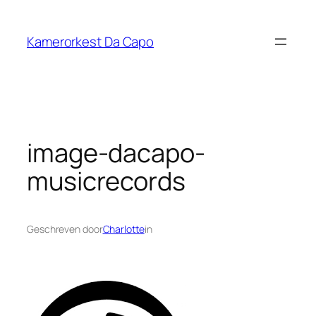
Ga
naar
Kamerorkest Da Capo
de
inhoud
image-dacapo-
musicrecords
Geschreven door
Charlotte
in