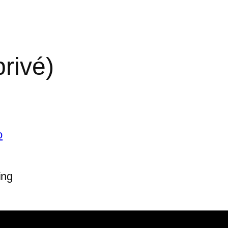
rivé)
o
ing