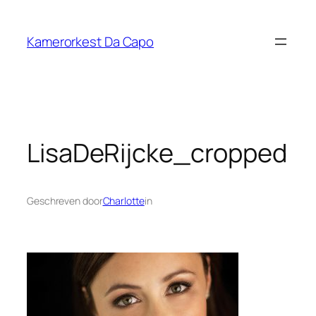
Ga
naar
Kamerorkest Da Capo
de
inhoud
LisaDeRijcke_cropped
Geschreven door
Charlotte
in