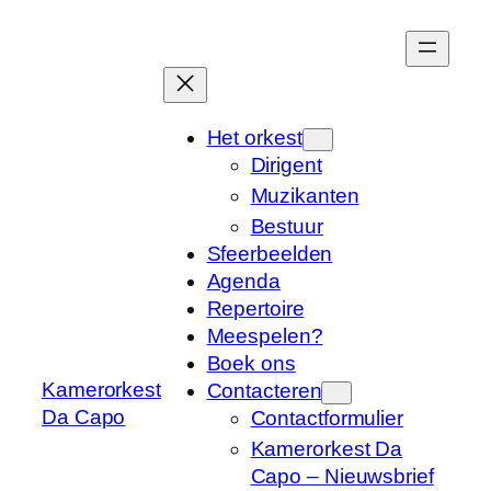
Ga
naar
de
inhoud
Het orkest
Dirigent
Muzikanten
Bestuur
Sfeerbeelden
Agenda
Repertoire
Meespelen?
Boek ons
Kamerorkest
Contacteren
Da Capo
Contactformulier
Kamerorkest Da
Capo – Nieuwsbrief