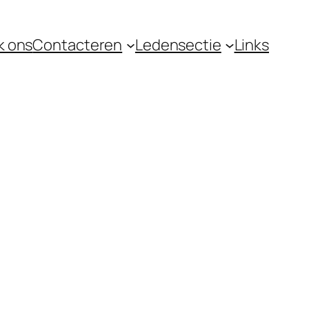
k ons
Contacteren
Ledensectie
Links