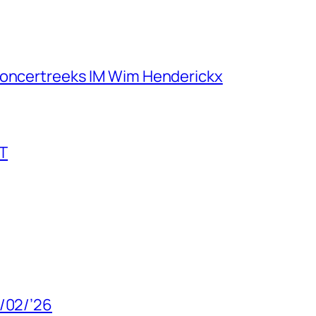
concertreeks IM Wim Henderickx
T
8/02/’26