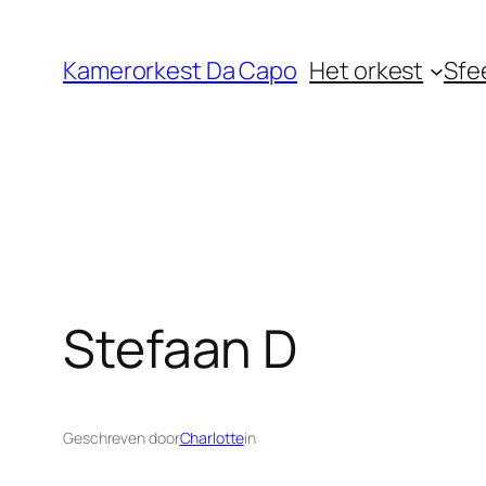
Ga
naar
Kamerorkest Da Capo
Het orkest
Sfe
de
inhoud
Stefaan D
Geschreven door
Charlotte
in