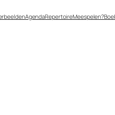
erbeelden
Agenda
Repertoire
Meespelen?
Boe