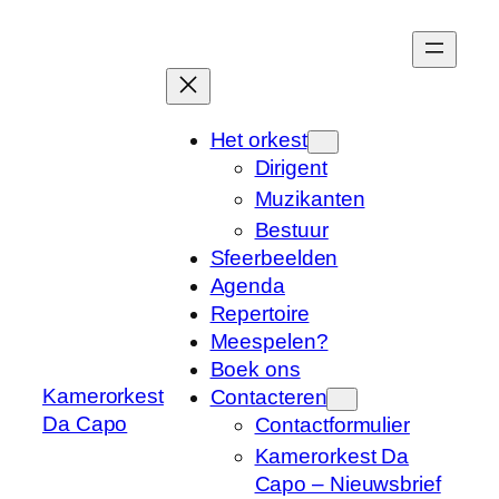
Ga
naar
de
inhoud
Het orkest
Dirigent
Muzikanten
Bestuur
Sfeerbeelden
Agenda
Repertoire
Meespelen?
Boek ons
Kamerorkest
Contacteren
Da Capo
Contactformulier
Kamerorkest Da
Capo – Nieuwsbrief