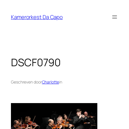
Ga
naar
Kamerorkest Da Capo
de
inhoud
DSCF0790
Geschreven door
Charlotte
in