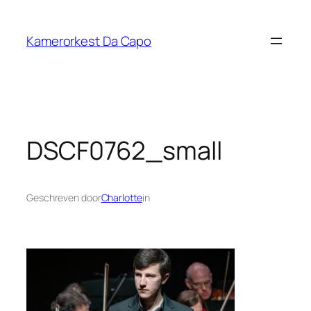
Ga
naar
Kamerorkest Da Capo
de
inhoud
DSCF0762_small
Geschreven door
Charlotte
in