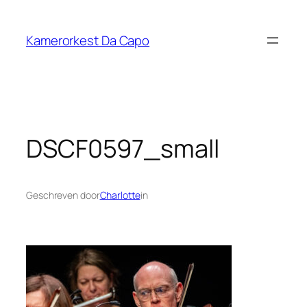
Ga
naar
Kamerorkest Da Capo
de
inhoud
DSCF0597_small
Geschreven door
Charlotte
in