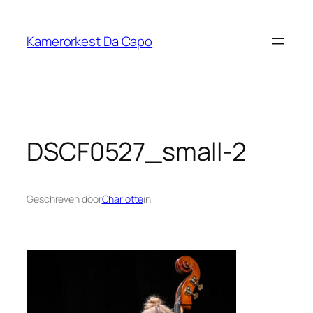
Ga
naar
Kamerorkest Da Capo
de
inhoud
DSCF0527_small-2
Geschreven door
Charlotte
in