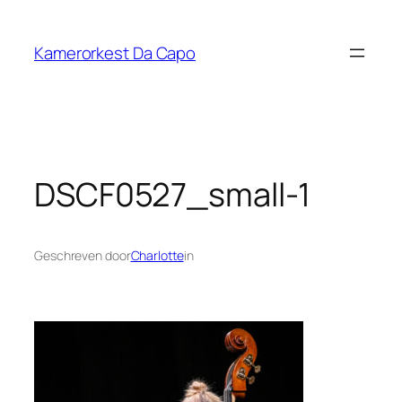
Ga
naar
Kamerorkest Da Capo
de
inhoud
DSCF0527_small-1
Geschreven door
Charlotte
in