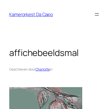
Ga
naar
Kamerorkest Da Capo
de
inhoud
affichebeeldsmal
Geschreven door
Charlotte
in