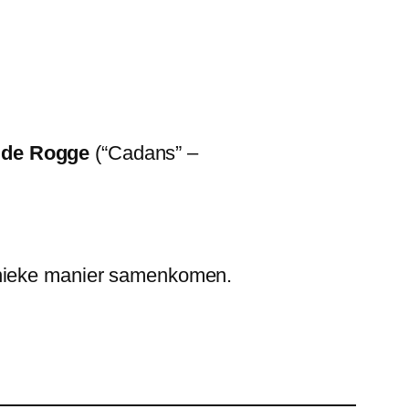
lde Rogge
(“Cadans” –
 unieke manier samenkomen.