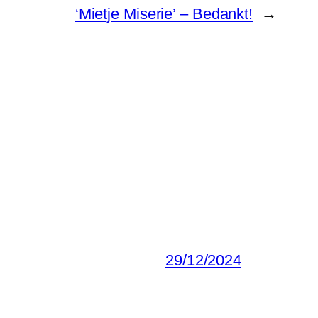
‘Mietje Miserie’ – Bedankt!
→
29/12/2024