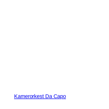
Ga
naar
de
inhoud
Kamerorkest Da Capo