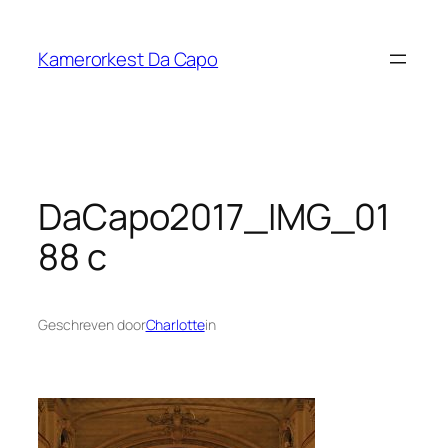
Ga
naar
Kamerorkest Da Capo
de
inhoud
DaCapo2017_IMG_01
88 c
Geschreven door
Charlotte
in