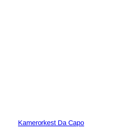
Ga
naar
de
inhoud
Kamerorkest Da Capo