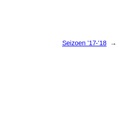
Seizoen ’17-’18
→