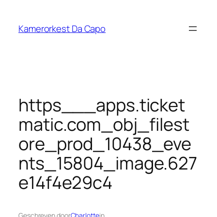
Ga
naar
Kamerorkest Da Capo
de
inhoud
https___apps.ticket
matic.com_obj_filest
ore_prod_10438_eve
nts_15804_image.627
e14f4e29c4
Geschreven door
Charlotte
in